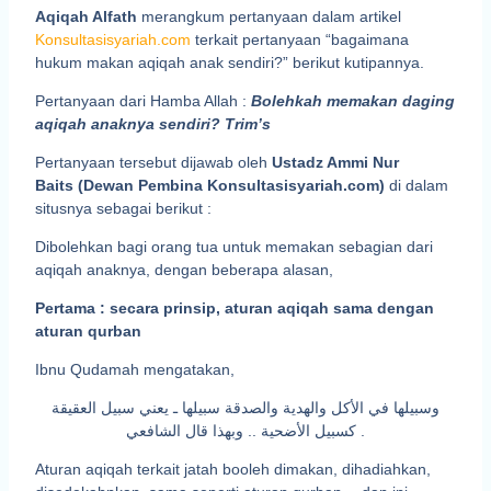
Aqiqah Alfath
merangkum pertanyaan dalam artikel
Konsultasisyariah.com
terkait pertanyaan “bagaimana
hukum makan aqiqah anak sendiri?” berikut kutipannya.
Pertanyaan dari Hamba Allah :
Bolehkah memakan daging
aqiqah anaknya sendiri? Trim’s
Pertanyaan tersebut dijawab oleh
Ustadz Ammi Nur
Baits (Dewan Pembina Konsultasisyariah.com)
di dalam
situsnya sebagai berikut :
Dibolehkan bagi orang tua untuk memakan sebagian dari
aqiqah anaknya, dengan beberapa alasan,
Pertama : secara prinsip, aturan aqiqah sama dengan
aturan qurban
Ibnu Qudamah mengatakan,
وسبيلها في الأكل والهدية والصدقة سبيلها ـ يعني سبيل العقيقة
كسبيل الأضحية .. وبهذا قال الشافعي .
Aturan aqiqah terkait jatah booleh dimakan, dihadiahkan,