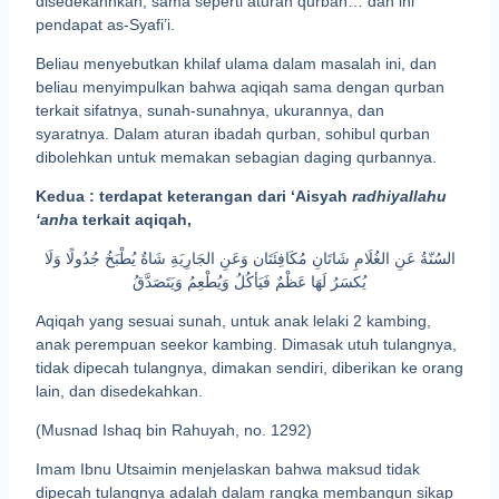
disedekahnkan, sama seperti aturan qurban… dan ini
pendapat as-Syafi’i.
Beliau menyebutkan khilaf ulama dalam masalah ini, dan
beliau menyimpulkan bahwa aqiqah sama dengan qurban
terkait sifatnya, sunah-sunahnya, ukurannya, dan
syaratnya. Dalam aturan ibadah qurban, sohibul qurban
dibolehkan untuk memakan sebagian daging qurbannya.
Kedua : terdapat keterangan dari ‘Aisyah
radhiyallahu
‘anh
a terkait aqiqah,
السُنّةُ عَنِ الغُلَامِ شَاتَانِ مُكَافِئَتَان وَعَنِ الجَارِيَةِ شَاةٌ يُطْبَخُ جُدُولًا وَلَا
يُكسَرُ لَهَا عَظْمٌ فَيَأكُلُ وَيُطْعِمُ وَيَتَصَدَّقُ
Aqiqah yang sesuai sunah, untuk anak lelaki 2 kambing,
anak perempuan seekor kambing. Dimasak utuh tulangnya,
tidak dipecah tulangnya, dimakan sendiri, diberikan ke orang
lain, dan disedekahkan.
(Musnad Ishaq bin Rahuyah, no. 1292)
Imam Ibnu Utsaimin menjelaskan bahwa maksud tidak
dipecah tulangnya adalah dalam rangka membangun sikap