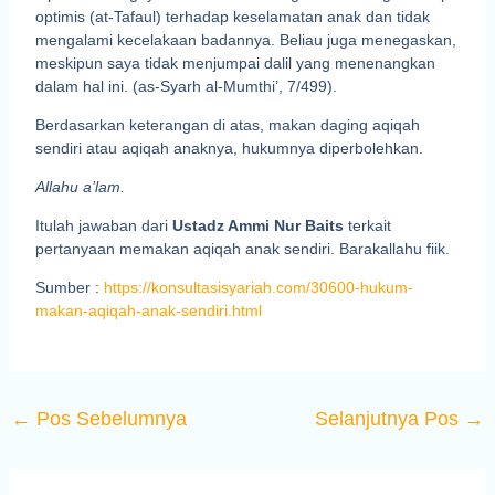
optimis (at-Tafaul) terhadap keselamatan anak dan tidak
mengalami kecelakaan badannya. Beliau juga menegaskan,
meskipun saya tidak menjumpai dalil yang menenangkan
dalam hal ini. (as-Syarh al-Mumthi’, 7/499).
Berdasarkan keterangan di atas, makan daging aqiqah
sendiri atau aqiqah anaknya, hukumnya diperbolehkan.
Allahu a’lam.
Itulah jawaban dari
Ustadz Ammi Nur Baits
terkait
pertanyaan memakan aqiqah anak sendiri. Barakallahu fiik.
Sumber :
https://konsultasisyariah.com/30600-hukum-
makan-aqiqah-anak-sendiri.html
←
Pos Sebelumnya
Selanjutnya Pos
→