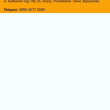
Jl. Kalibener Gg.I No.35, Kranji, Purwokerto Timur, Banyumas
Telepon:
0856 4077 0080
E-mail:
aisyah@alfathaqiqah.com
Sitemaps:
[x]