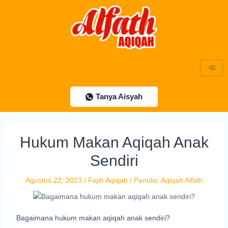
Lewati
Post
ke
navigation
konten
Tanya Aisyah
Hukum Makan Aqiqah Anak
Sendiri
Agustus 22, 2023
/
Fiqih Aqiqah
/ Penulis:
Aqiqah Alfath
Bagaimana hukum makan aqiqah anak sendiri?