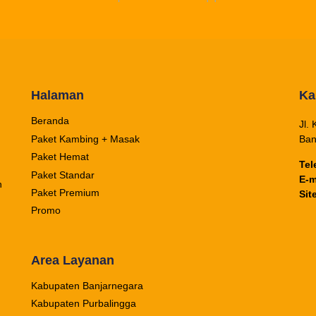
Halaman
Ka
Beranda
Jl.
Paket Kambing + Masak
Ba
Paket Hemat
Tel
Paket Standar
E-m
h
Paket Premium
Sit
Promo
Area Layanan
Kabupaten Banjarnegara
Kabupaten Purbalingga