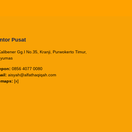
ntor Pusat
 Kalibener Gg.I No.35, Kranji, Purwokerto Timur,
nyumas
epon:
0856 4077 0080
ail:
aisyah@alfathaqiqah.com
emaps:
[x]