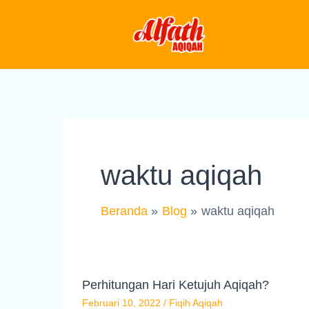
Lewati
ke
konten
waktu aqiqah
Beranda
Blog
waktu aqiqah
Perhitungan Hari Ketujuh Aqiqah?
Februari 10, 2022
/
Fiqih Aqiqah