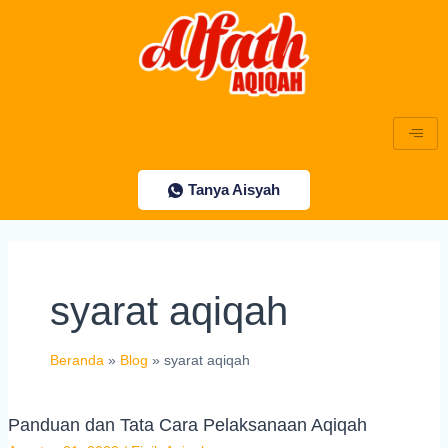
Lewati
ke
konten
Tanya Aisyah
syarat aqiqah
Beranda
Blog
syarat aqiqah
Panduan dan Tata Cara Pelaksanaan Aqiqah