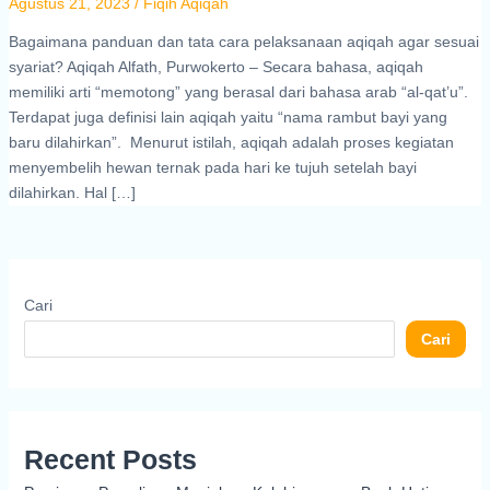
Agustus 21, 2023
/
Fiqih Aqiqah
Bagaimana panduan dan tata cara pelaksanaan aqiqah agar sesuai
syariat? Aqiqah Alfath, Purwokerto – Secara bahasa, aqiqah
memiliki arti “memotong” yang berasal dari bahasa arab “al-qat’u”.
Terdapat juga definisi lain aqiqah yaitu “nama rambut bayi yang
baru dilahirkan”. Menurut istilah, aqiqah adalah proses kegiatan
menyembelih hewan ternak pada hari ke tujuh setelah bayi
dilahirkan. Hal […]
Cari
Cari
Recent Posts