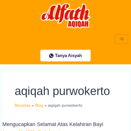
Lewati
Post
ke
pagination
konten
Tanya Aisyah
aqiqah purwokerto
Beranda
Blog
aqiqah purwokerto
Mengucapkan Selamat Atas Kelahiran Bayi