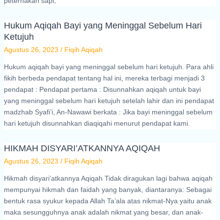
peternakan sapi,
Hukum Aqiqah Bayi yang Meninggal Sebelum Hari
Ketujuh
Agustus 26, 2023
/
Fiqih Aqiqah
Hukum aqiqah bayi yang meninggal sebelum hari ketujuh. Para ahli
fikih berbeda pendapat tentang hal ini, mereka terbagi menjadi 3
pendapat : Pendapat pertama : Disunnahkan aqiqah untuk bayi
yang meninggal sebelum hari ketujuh setelah lahir dan ini pendapat
madzhab Syafi’i, An-Nawawi berkata : Jika bayi meninggal sebelum
hari ketujuh disunnahkan diaqiqahi menurut pendapat kami.
HIKMAH DISYARI’ATKANNYA AQIQAH
Agustus 26, 2023
/
Fiqih Aqiqah
Hikmah disyari’atkannya Aqiqah Tidak diragukan lagi bahwa aqiqah
mempunyai hikmah dan faidah yang banyak, diantaranya: Sebagai
bentuk rasa syukur kepada Allah Ta’ala atas nikmat-Nya yaitu anak
maka sesungguhnya anak adalah nikmat yang besar, dan anak-