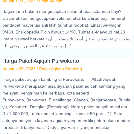
Agustus 31, 2023
/
Fiqih Aqiqah
Bagaimana hukum mengucapkan selamat atas kelahiran bayi?
Disunnahkan mengucapkan selamat atas kelahiran bayi menurut
pendapat mayoritas ahli fikih (jumhur fuqoha). Lihat : Al-Mughni
9/464, Ensiklopedia Fiqih Kuwait 14/98, Tuhfat al-Mawdud hal.23
Imam Nawawi berkata : يستحب تهنئة المولود له قال أصحابنا: ويستحب أن
يهنأ بما جاء عن الحسين – رضي الله […]
Harga Paket Aqiqah Purwokerto
Agustus 26, 2023
/
Paket Aqiqah Kambing
Harga paket aqiqah kambing di Purwokerto Alfath Aqiqah
Purwokerto merupakan jasa layanan paket aqiqah kambing yang
melayani pengiriman ke berbagai kota seperti
Purwokerto, Banyumas, Purbalingga, Cilacap, Banjarnegara, Bumia
yu, Kebumen, Dongkal (Pemalang). Harga paket aqiqah mulai dari
Rp 1.600.000,- untuk paket kambing + masak 50 porsi [1]. Satu-
satunya penyedia layanan aqiqah yang memiliki peternakan modern
terbesar di banyumas “Dedy Jaya Farm” yang mencakup