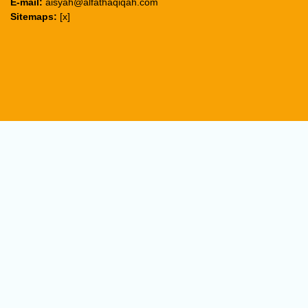
E-mail:
aisyah@alfathaqiqah.com
Sitemaps:
[x]