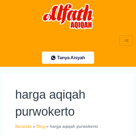
Lewati
ke
konten
Tanya Aisyah
harga aqiqah
purwokerto
Beranda
Blog
harga aqiqah purwokerto